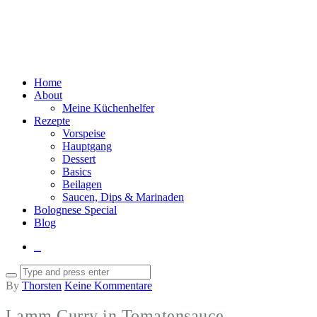
Home
About
Meine Küchenhelfer
Rezepte
Vorspeise
Hauptgang
Dessert
Basics
Beilagen
Saucen, Dips & Marinaden
Bolognese Special
Blog
Instagram
By
Thorsten
Keine Kommentare
Lamm Curry in Tomatensauce