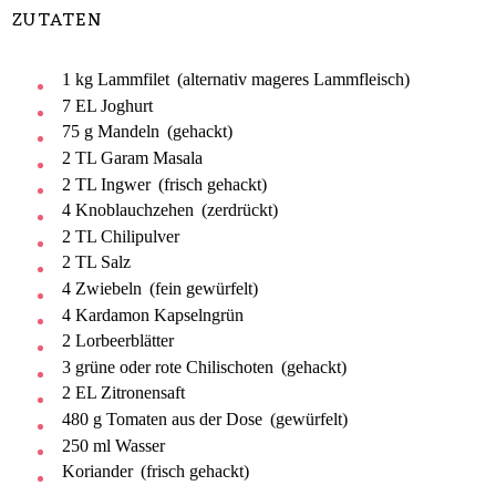
ZUTATEN
1
kg
Lammfilet
(alternativ mageres Lammfleisch)
7
EL
Joghurt
75
g
Mandeln
(gehackt)
2
TL
Garam Masala
2
TL
Ingwer
(frisch gehackt)
4
Knoblauchzehen
(zerdrückt)
2
TL
Chilipulver
2
TL
Salz
4
Zwiebeln
(fein gewürfelt)
4
Kardamon Kapselngrün
2
Lorbeerblätter
3
grüne oder rote Chilischoten
(gehackt)
2
EL
Zitronensaft
480
g
Tomaten aus der Dose
(gewürfelt)
250
ml
Wasser
Koriander
(frisch gehackt)