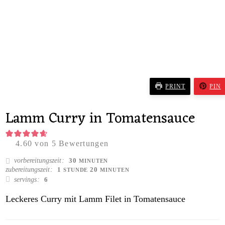
PRINT
PIN
Lamm Curry in Tomatensauce
4.60
von
5
Bewertungen
MINUTEN
vorbereitungszeit
30
MINUTEN
STUNDE
MINUTEN
zubereitungszeit
1
20
STUNDE
MINUTEN
servings
6
Leckeres Curry mit Lamm Filet in Tomatensauce