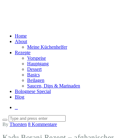
Home
About
Meine Küchenhelfer
Rezepte
Vorspeise
Hauptgang
Dessert
Basics
Beilagen
Saucen, Dips & Marinaden
Bolognese Special
Blog
Instagram
By
Thorsten
8 Kommentare
Kadu Borani Rezept – afghanischer