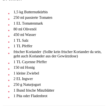
1,5
kg
Butternutkürbis
250
ml
passierte Tomaten
1
EL
Tomatenmark
80
ml
Olivenöl
450
ml
Wasser
1
TL
Salz
1
TL
Pfeffer
frischer Koriander
(Sollte kein frischer Koriander da sein,
geht auch Koriander aus der Gewürzdose)
1
TL
Cayenne Pfeffer
150
ml
Honig
1
kleine Zwiebel
2
EL
Ingwer
250
g
Naturjogurt
1
Bund
frische Minzblätter
1
Pita oder Fladenbrot