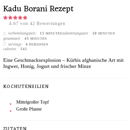
Kadu Borani Rezept
4.67
von
42
Bewertungen
MINUTEN
MINUTEN
vorbereitungszeit
zubereitungszeit
15
30
MINUTEN
MINUTEN
MINUTEN
gesamtzeit
45
MINUTEN
servings
4
PERSONEN
calories
541
Eine Geschmacksexplosion – Kürbis afghanische Art mit
Ingwer, Honig, Jogurt und frischer Minze
KOCHUTENSILIEN
Mittelgroßer Topf
Große Pfanne
ZUTATEN